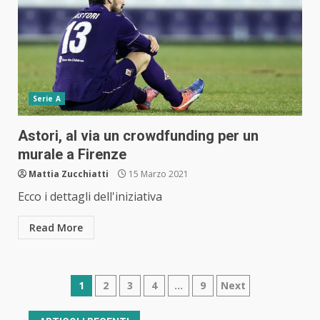
Serie A
Astori, al via un crowdfunding per un
murale a Firenze
Mattia Zucchiatti
15 Marzo 2021
Ecco i dettagli dell'iniziativa
Read More
Navigazione
1
2
3
4
…
9
Next
articoli