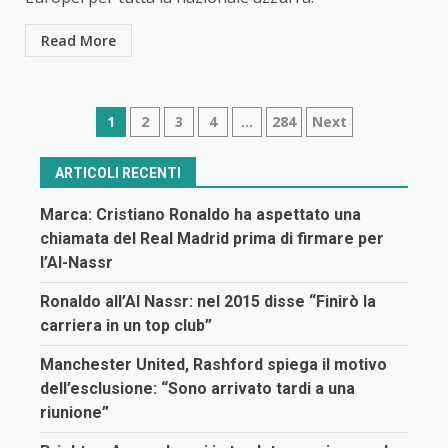
Read More
Navigazione
1
2
3
4
…
284
Next
articoli
ARTICOLI RECENTI
Marca: Cristiano Ronaldo ha aspettato una
chiamata del Real Madrid prima di firmare per
l’Al-Nassr
Ronaldo all’Al Nassr: nel 2015 disse “Finirò la
carriera in un top club”
Manchester United, Rashford spiega il motivo
dell’esclusione: “Sono arrivato tardi a una
riunione”