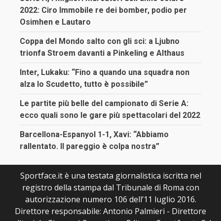
2022: Ciro Immobile re dei bomber, podio per
Osimhen e Lautaro
Coppa del Mondo salto con gli sci: a Ljubno
trionfa Stroem davanti a Pinkeling e Althaus
Inter, Lukaku: “Fino a quando una squadra non
alza lo Scudetto, tutto è possibile”
Le partite più belle del campionato di Serie A:
ecco quali sono le gare più spettacolari del 2022
Barcellona-Espanyol 1-1, Xavi: “Abbiamo
rallentato. Il pareggio è colpa nostra”
Sportface.it è una testata giornalistica iscritta nel
registro della stampa dal Tribunale di Roma con
autorizzazione numero 106 dell’11 luglio 2016.
Direttore responsabile: Antonio Palmieri - Direttore