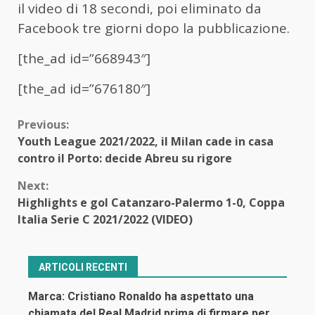
il video di 18 secondi, poi eliminato da
Facebook tre giorni dopo la pubblicazione.
[the_ad id=”668943″]
[the_ad id=”676180″]
Continue
Previous:
Youth League 2021/2022, il Milan cade in casa
Reading
contro il Porto: decide Abreu su rigore
Next:
Highlights e gol Catanzaro-Palermo 1-0, Coppa
Italia Serie C 2021/2022 (VIDEO)
ARTICOLI RECENTI
Marca: Cristiano Ronaldo ha aspettato una
chiamata del Real Madrid prima di firmare per