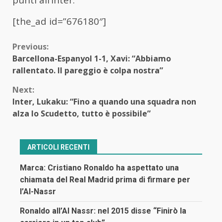
punti all’Inter.
[the_ad id=”676180″]
Continue
Previous:
Barcellona-Espanyol 1-1, Xavi: “Abbiamo
Reading
rallentato. Il pareggio è colpa nostra”
Next:
Inter, Lukaku: “Fino a quando una squadra non
alza lo Scudetto, tutto è possibile”
ARTICOLI RECENTI
Marca: Cristiano Ronaldo ha aspettato una
chiamata del Real Madrid prima di firmare per
l’Al-Nassr
Ronaldo all’Al Nassr: nel 2015 disse “Finirò la