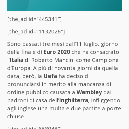
[the_ad id=”445341″]
[the_ad id=”1132026″]
Sono passati tre mesi dall’11 luglio, giorno
della finale di
Euro 2020
che ha consacrato
l’
Italia
di Roberto Mancini come Campione
d’Europa. A più di novanta giorni da quella
data, però, la
Uefa
ha deciso di
pronunciarsi in merito alla mancanza di
ordine pubblico causata a
Wembley
dai
padroni di casa dell’
Inghilterra
, infliggendo
agli inglese una multa e due partite a porte
chiuse.
[the_ad id=”668943″]