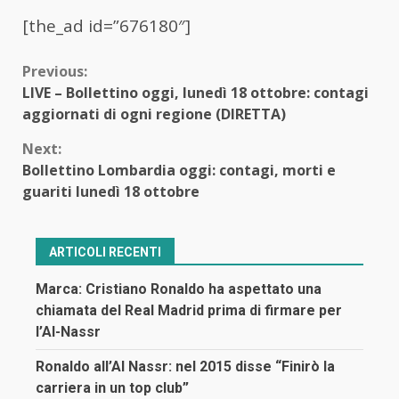
[the_ad id=”676180″]
Continue
Previous:
LIVE – Bollettino oggi, lunedì 18 ottobre: contagi
Reading
aggiornati di ogni regione (DIRETTA)
Next:
Bollettino Lombardia oggi: contagi, morti e
guariti lunedì 18 ottobre
ARTICOLI RECENTI
Marca: Cristiano Ronaldo ha aspettato una
chiamata del Real Madrid prima di firmare per
l’Al-Nassr
Ronaldo all’Al Nassr: nel 2015 disse “Finirò la
carriera in un top club”