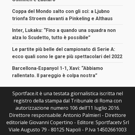
Coppa del Mondo salto con gli sci: a Ljubno
trionfa Stroem davanti a Pinkeling e Althaus
Inter, Lukaku: “Fino a quando una squadra non
alza lo Scudetto, tutto è possibile”
Le partite più belle del campionato di Serie A:
ecco quali sono le gare più spettacolari del 2022
Barcellona-Espanyol 1-1, Xavi: “Abbiamo
rallentato. Il pareggio è colpa nostra”
Sportface.it è una testata giornalistica iscritta nel
registro della stampa dal Tribunale di Roma con
autorizzazione numero 106 dell’11 luglio 2016.
Direttore responsabile: Antonio Palmieri - Direttore
editoriale Giovanni Copertino - Editore: Sportfacetv Srl
Viale Augusto 79 - 80125 Napoli - P.Iva 14502661003