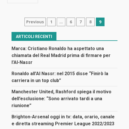
Navigazione
Previous
1
…
6
7
8
9
articoli
ARTICOLI RECENTI
Marca: Cristiano Ronaldo ha aspettato una
chiamata del Real Madrid prima di firmare per
l’Al-Nassr
Ronaldo all’Al Nassr: nel 2015 disse “Finirò la
carriera in un top club”
Manchester United, Rashford spiega il motivo
dell’esclusione: “Sono arrivato tardi a una
riunione”
Brighton-Arsenal oggi in tv: data, orario, canale
e diretta streaming Premier League 2022/2023