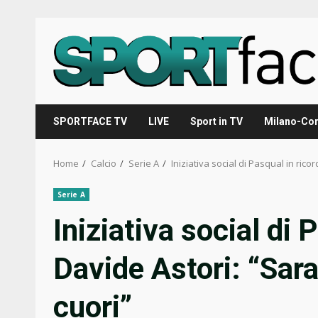
Skip
to
content
SPORTFACE TV
LIVE
Sport in TV
Milano-Cor
Home
Calcio
Serie A
Iniziativa social di Pasqual in rico
Serie A
Iniziativa social di 
Davide Astori: “Sara
cuori”