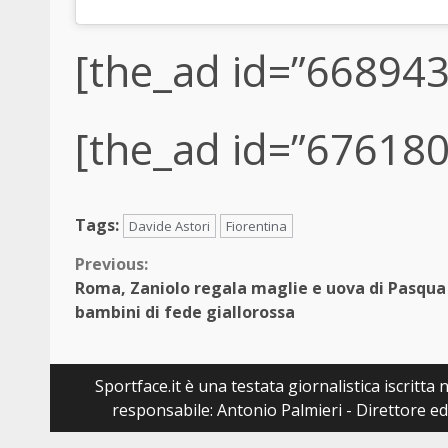
[the_ad id=”668943
[the_ad id=”676180
Tags:
Davide Astori
Fiorentina
Continue
Previous:
Roma, Zaniolo regala maglie e uova di Pasqua
Reading
bambini di fede giallorossa
Sportface.it è una testata giornalistica iscritt
responsabile: Antonio Palmieri - Direttore ed