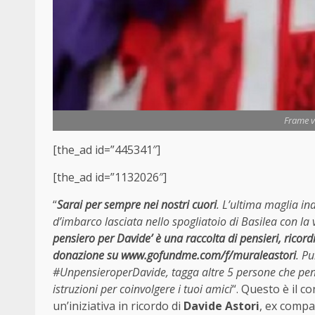
Frame vi
[the_ad id=”445341″]
[the_ad id=”1132026″]
“
Sarai per sempre nei nostri cuori
. L’ultima maglia in
d’imbarco lasciata nello spogliatoio di Basilea con la 
pensiero per Davide’ è una raccolta di pensieri, ricordi
donazione su www.gofundme.com/f/muraleastori
. Pu
#UnpensieroperDavide, tagga altre 5 persone che pensi
istruzioni per coinvolgere i tuoi amici
“. Questo è il c
un’iniziativa in ricordo di
Davide Astori
, ex comp