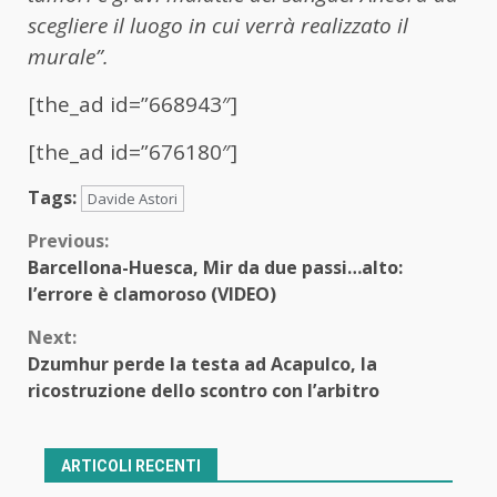
scegliere il luogo in cui verrà realizzato il
murale”.
[the_ad id=”668943″]
[the_ad id=”676180″]
Tags:
Davide Astori
Continue
Previous:
Barcellona-Huesca, Mir da due passi…alto:
Reading
l’errore è clamoroso (VIDEO)
Next:
Dzumhur perde la testa ad Acapulco, la
ricostruzione dello scontro con l’arbitro
ARTICOLI RECENTI