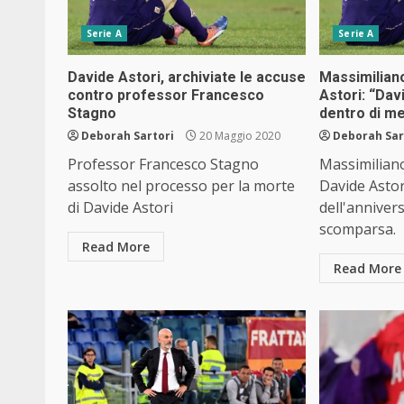
Serie A
Serie A
Davide Astori, archiviate le accuse
Massimiliano
contro professor Francesco
Astori: “Dav
Stagno
dentro di m
Deborah Sartori
20 Maggio 2020
Deborah Sar
Professor Francesco Stagno
Massimiliano
assolto nel processo per la morte
Davide Astor
di Davide Astori
dell'anniver
scomparsa.
Read More
Read More