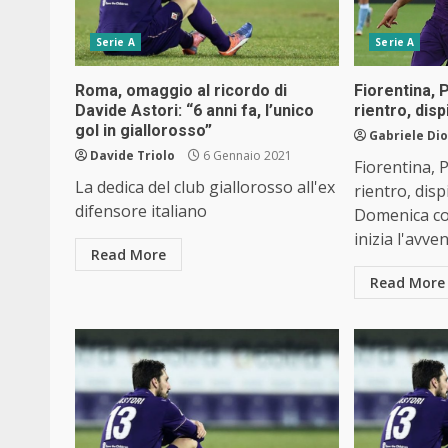
Serie A
Serie A
Roma, omaggio al ricordo di
Fiorentina, 
Davide Astori: “6 anni fa, l’unico
rientro, disp
gol in giallorosso”
Gabriele Di
Davide Triolo
6 Gennaio 2021
Fiorentina, P
La dedica del club giallorosso all'ex
rientro, disp
difensore italiano
Domenica co
inizia l'avve
Read More
Read More