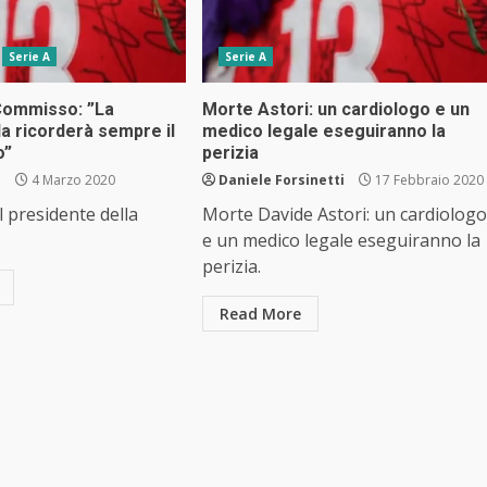
Serie A
Serie A
 Commisso: ”La
Morte Astori: un cardiologo e un
la ricorderà sempre il
medico legale eseguiranno la
o”
perizia
i
4 Marzo 2020
Daniele Forsinetti
17 Febbraio 2020
l presidente della
Morte Davide Astori: un cardiologo
e un medico legale eseguiranno la
perizia.
Read More