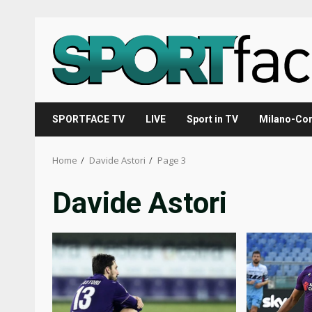
Skip
to
content
SPORTFACE TV
LIVE
Sport in TV
Milano-Cor
Home
Davide Astori
Page 3
Davide Astori