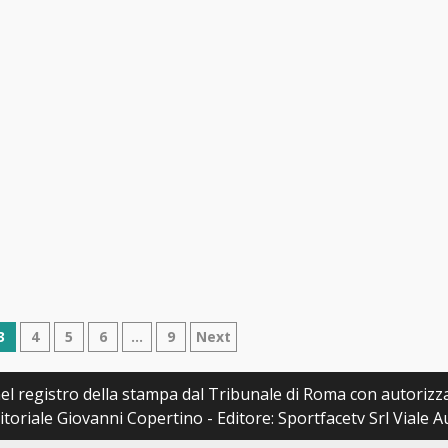
e
3
4
5
6
…
9
Next
a nel registro della stampa dal Tribunale di Roma con autoriz
itoriale Giovanni Copertino - Editore: Sportfacetv Srl Viale