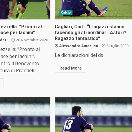
Calcio
Pezzella: “Pronto al
Cagliari, Carli: “I ragazzi stanno
iace per Iachini”
facendo gli straordinari. Astori?
Ragazzo fantastico”
odati
20 Novembre 2020
Alessandro Amoruso
8 Luglio 2020
ezzella: "Pronto al
Le dichiarazioni del ds
iace per Iachini".
ntro il Benevento
Read More
ntura di Prandelli