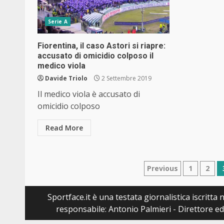
Serie A
Fiorentina, il caso Astori si riapre:
accusato di omicidio colposo il
medico viola
Davide Triolo
2 Settembre 2019
Il medico viola è accusato di
omicidio colposo
Read More
Navigazion
Previous
1
2
articoli
Sportface.it è una testata giornalistica iscritt
responsabile: Antonio Palmieri - Direttore ed