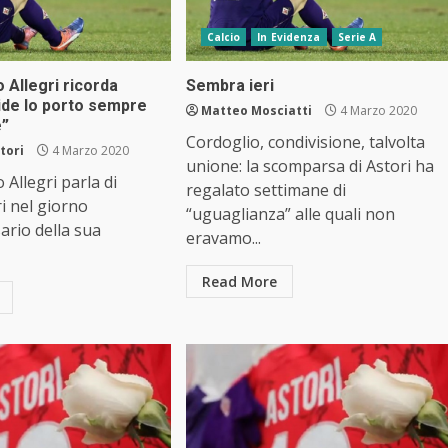
Calcio
In Evidenza
Serie A
 Allegri ricorda
Sembra ieri
ide lo porto sempre
Matteo Mosciatti
4 Marzo 2020
e”
Cordoglio, condivisione, talvolta
tori
4 Marzo 2020
unione: la scomparsa di Astori ha
 Allegri parla di
regalato settimane di
i nel giorno
“uguaglianza” alle quali non
sario della sua
eravamo...
Read More