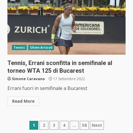
Tennis
Ultimi Articoli
Tennis, Errani sconfitta in semifinale al
torneo WTA 125 di Bucarest
Simone Caravano
17 Settembre 2022
Errani fuori in semifinale a Bucarest
Read More
Navigazione
1
2
3
4
…
58
Next