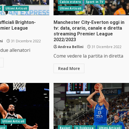
Calcio estero
Sport in TV
o
Ultimi Articoli
Ultimi Articoli
fficiali Brighton-
Manchester City-Everton oggi in
emier League
tv: data, orario, canale e diretta
streaming Premier League
2022/2023
ni
31 Dicembre 2022
Andrea Bellini
31 Dicembre 2022
 due allenatori
Come vedere la partita in diretta
Read More
Ultimi Articoli
ast
Basket
In Evidenza
Ultimi Articoli