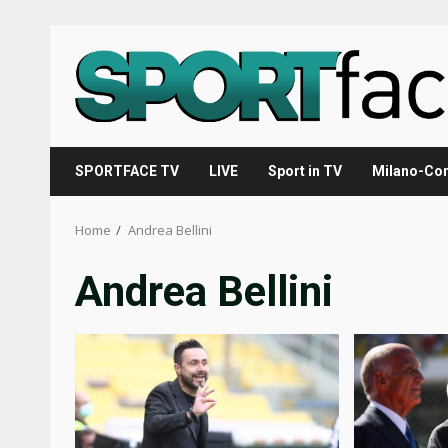
Skip
to
content
SPORTFACE TV
LIVE
Sport in TV
Milano-Cor
Home
Andrea Bellini
Andrea Bellini