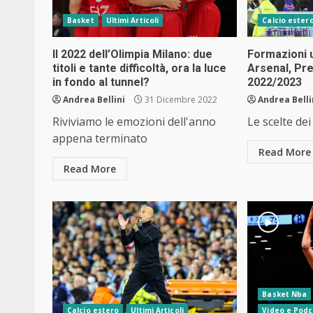
Basket
Ultimi Articoli
Calcio ester
Il 2022 dell’Olimpia Milano: due
Formazioni u
titoli e tante difficoltà, ora la luce
Arsenal, Pr
in fondo al tunnel?
2022/2023
Andrea Bellini
31 Dicembre 2022
Andrea Belli
Riviviamo le emozioni dell'anno
Le scelte dei
appena terminato
Read More
Read More
Basket Nba
Calcio estero
Ultimi Articoli
Video e Podc