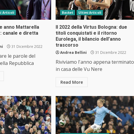
i Articoli
Basket
Ultimi Articoli
e anno Mattarella
Il 2022 della Virtus Bologna: due
: canale e diretta
titoli conquistati e il ritorno
Eurolega, il bilancio dell’anno
trascorso
ni
31 Dicembre 2022
Andrea Bellini
31 Dicembre 2022
re le parole del
Riviviamo l'anno appena terminato
ella Repubblica
in casa delle Vu Nere
Read More