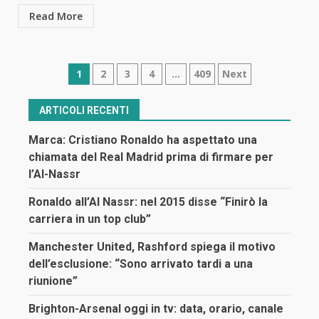
Read More
Navigazione
1
2
3
4
…
409
Next
articoli
ARTICOLI RECENTI
Marca: Cristiano Ronaldo ha aspettato una
chiamata del Real Madrid prima di firmare per
l’Al-Nassr
Ronaldo all’Al Nassr: nel 2015 disse “Finirò la
carriera in un top club”
Manchester United, Rashford spiega il motivo
dell’esclusione: “Sono arrivato tardi a una
riunione”
Brighton-Arsenal oggi in tv: data, orario, canale