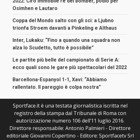
2022: Ciro Immobile re dei bomber, podio per
Osimhen e Lautaro
Coppa del Mondo salto con gli sci: a Ljubno
trionfa Stroem davanti a Pinkeling e Althaus
Inter, Lukaku: “Fino a quando una squadra non
alza lo Scudetto, tutto è possibile”
Le partite più belle del campionato di Serie A:
ecco quali sono le gare più spettacolari del 2022
Barcellona-Espanyol 1-1, Xavi: “Abbiamo
rallentato. Il pareggio è colpa nostra”
Sportface.it è una testata giornalistica iscritta nel
registro della stampa dal Tribunale di Roma con
autorizzazione numero 106 dell’11 luglio 2016.
Direttore responsabile: Antonio Palmieri - Direttore
editoriale Giovanni Copertino - Editore: Sportfacetv Srl