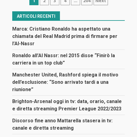
Navigazione
1
2
3
4
…
204
Next
articoli
ARTICOLI RECENTI
Marca: Cristiano Ronaldo ha aspettato una
chiamata del Real Madrid prima di firmare per
l’Al-Nassr
Ronaldo all’Al Nassr: nel 2015 disse “Finirò la
carriera in un top club”
Manchester United, Rashford spiega il motivo
dell’esclusione: “Sono arrivato tardi a una
riunione”
Brighton-Arsenal oggi in tv: data, orario, canale
e diretta streaming Premier League 2022/2023
Discorso fine anno Mattarella stasera in tv:
canale e diretta streaming