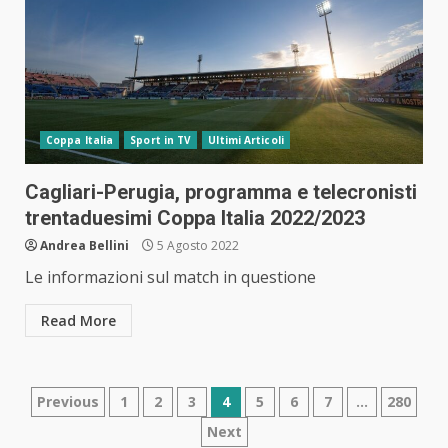
Coppa Italia
Sport in TV
Ultimi Articoli
Cagliari-Perugia, programma e telecronisti
trentaduesimi Coppa Italia 2022/2023
Andrea Bellini
5 Agosto 2022
Le informazioni sul match in questione
Read More
Navigazione
Previous
1
2
3
4
5
6
7
…
280
Next
articoli