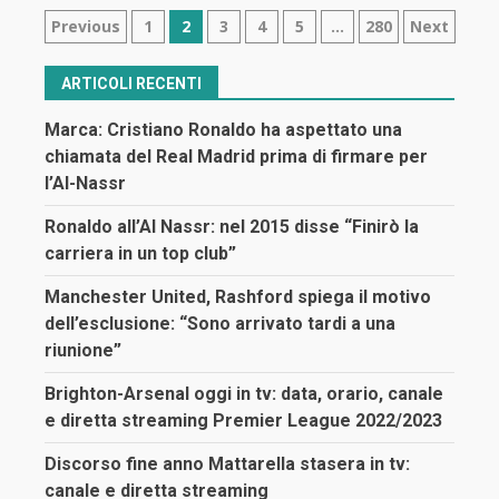
Navigazione
Previous
1
2
3
4
5
…
280
Next
articoli
ARTICOLI RECENTI
Marca: Cristiano Ronaldo ha aspettato una
chiamata del Real Madrid prima di firmare per
l’Al-Nassr
Ronaldo all’Al Nassr: nel 2015 disse “Finirò la
carriera in un top club”
Manchester United, Rashford spiega il motivo
dell’esclusione: “Sono arrivato tardi a una
riunione”
Brighton-Arsenal oggi in tv: data, orario, canale
e diretta streaming Premier League 2022/2023
Discorso fine anno Mattarella stasera in tv:
canale e diretta streaming