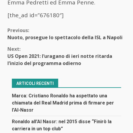
Emma Pedretti ed Emma Penne.
[the_ad id=”676180″]
Continue
Previous:
Nuoto, prosegue lo spettacolo della ISL a Napoli
Reading
Next:
US Open 2021: l’uragano di ieri notte ritarda
l’inizio del programma odierno
ARTICOLI RECENTI
Marca: Cristiano Ronaldo ha aspettato una
chiamata del Real Madrid prima di firmare per
l’Al-Nassr
Ronaldo all’Al Nassr: nel 2015 disse “Finirò la
carriera in un top club”