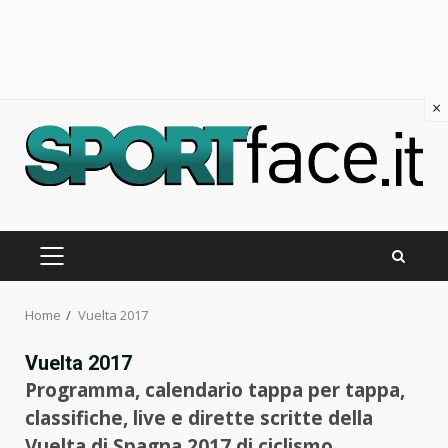
×
Skip
to
content
PRIMARY
MENU
Home
Vuelta 2017
Vuelta 2017
Programma, calendario tappa per tappa,
classifiche, live e dirette scritte della
Vuelta di Spagna 2017 di ciclismo