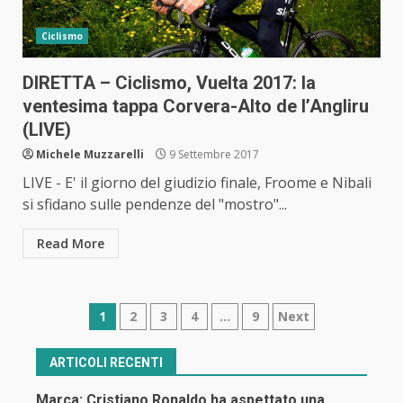
Ciclismo
DIRETTA – Ciclismo, Vuelta 2017: la
ventesima tappa Corvera-Alto de l’Angliru
(LIVE)
Michele Muzzarelli
9 Settembre 2017
LIVE - E' il giorno del giudizio finale, Froome e Nibali
si sfidano sulle pendenze del "mostro"...
Read More
Navigazione
1
2
3
4
…
9
Next
articoli
ARTICOLI RECENTI
Marca: Cristiano Ronaldo ha aspettato una