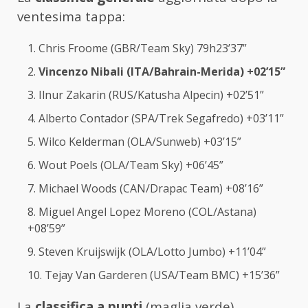
ventesima tappa:
Chris Froome (GBR/Team Sky) 79h23’37”
Vincenzo Nibali (ITA/Bahrain-Merida) +02’15”
Ilnur Zakarin (RUS/Katusha Alpecin) +02’51”
Alberto Contador (SPA/Trek Segafredo) +03’11”
Wilco Kelderman (OLA/Sunweb) +03’15”
Wout Poels (OLA/Team Sky) +06’45”
Michael Woods (CAN/Drapac Team) +08’16”
Miguel Angel Lopez Moreno (COL/Astana)
+08’59”
Steven Kruijswijk (OLA/Lotto Jumbo) +11’04”
Tejay Van Garderen (USA/Team BMC) +15’36”
La
classifica a punti
(maglia verde)