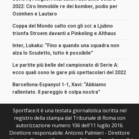
2022: Ciro Immobile re dei bomber, podio per
Osimhen e Lautaro
Coppa del Mondo salto con gli sci: a Ljubno
trionfa Stroem davanti a Pinkeling e Althaus
Inter, Lukaku: “Fino a quando una squadra non
alza lo Scudetto, tutto è possibile”
Le partite più belle del campionato di Serie A:
ecco quali sono le gare più spettacolari del 2022
Barcellona-Espanyol 1-1, Xavi: “Abbiamo
rallentato. Il pareggio è colpa nostra”
Sportface.it è una testata giornalistica iscritta nel
registro della stampa dal Tribunale di Roma con
autorizzazione numero 106 dell’11 luglio 2016.
Direttore responsabile: Antonio Palmieri - Direttore