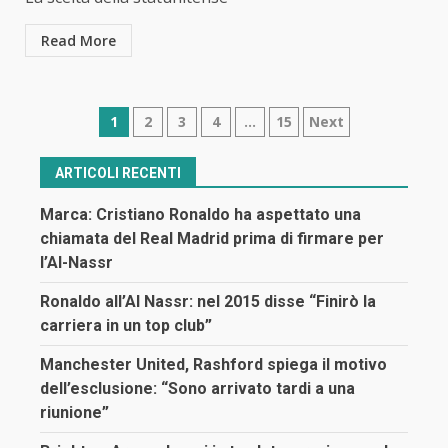
Read More
Navigazione
1
2
3
4
…
15
Next
articoli
ARTICOLI RECENTI
Marca: Cristiano Ronaldo ha aspettato una
chiamata del Real Madrid prima di firmare per
l’Al-Nassr
Ronaldo all’Al Nassr: nel 2015 disse “Finirò la
carriera in un top club”
Manchester United, Rashford spiega il motivo
dell’esclusione: “Sono arrivato tardi a una
riunione”