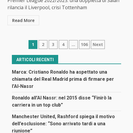
Premier League 2022/2023: una doppietta di Salah
rilancia il Liverpool, crisi Tottenham
Read More
Navigazione
1
2
3
4
…
106
Next
articoli
ARTICOLI RECENTI
Marca: Cristiano Ronaldo ha aspettato una
chiamata del Real Madrid prima di firmare per
l’Al-Nassr
Ronaldo all’Al Nassr: nel 2015 disse “Finirò la
carriera in un top club”
Manchester United, Rashford spiega il motivo
dell’esclusione: “Sono arrivato tardi a una
riunione”