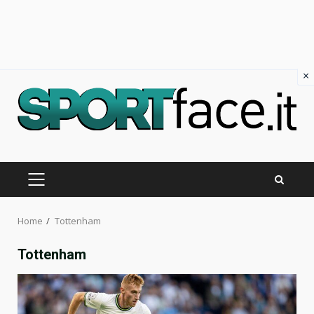
×
Skip
to
content
PRIMARY
MENU
Home
Tottenham
Tottenham