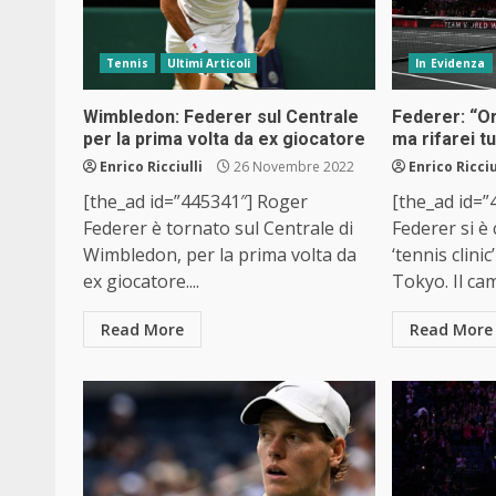
Tennis
Ultimi Articoli
In Evidenza
Wimbledon: Federer sul Centrale
Federer: “Or
per la prima volta da ex giocatore
ma rifarei t
Enrico Ricciulli
26 Novembre 2022
Enrico Ricciu
[the_ad id=”445341″] Roger
[the_ad id=
Federer è tornato sul Centrale di
Federer si è
Wimbledon, per la prima volta da
‘tennis clini
ex giocatore....
Tokyo. Il cam
Read More
Read More