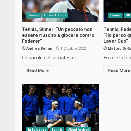
Tennis
Ultimi Articoli
Tennis
Ult
Tennis, Sinner: “Un peccato non
Tennis, Fede
essere riuscito a giocare contro
“Ho perso qu
Federer”
Laver Cup”
Andrea Bellini
1 Ottobre 2022
Matteo Di G
Le parole dell'altoatesino
Ecco le sue 
Read More
Read More
In Evidenza
Tennis
Ultimi Articoli