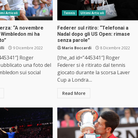
imi Articoli
Tennis
Ultimi Articoli
erza: “A novembre
Federer sul ritiro: “Telefonai a
i Wimbledon mi ha
Nadal dopo gli US Open: rimase
to”
senza parole”
lli
9 Dicembre 2022
Mario Boccardi
8 Dicembre 2022
”445341″] Roger
[the_ad id=”445341″] Roger
ubblicato una foto del
Federer si è ritirato dal tennis
mbledon sui social
giocato durante la scorsa Laver
Cup a Londra....
Read More