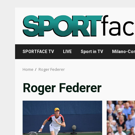
Skip
to
content
SPORTFACE TV
LIVE
Sport in TV
Milano-Cor
Home
Roger Federer
Roger Federer