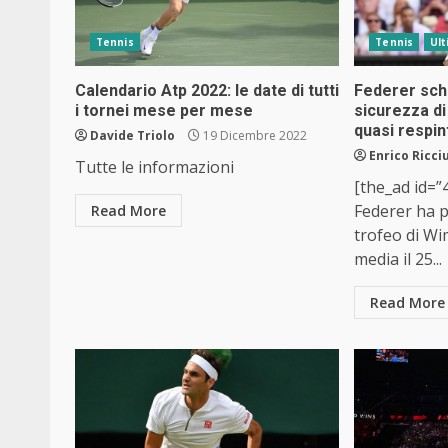
Tennis
Tennis
Ult
Calendario Atp 2022: le date di tutti
Federer sch
i tornei mese per mese
sicurezza d
quasi respin
Davide Triolo
19 Dicembre 2022
Enrico Ricciu
Tutte le informazioni
[the_ad id=
Federer ha p
Read More
trofeo di Wi
media il 25...
Read More