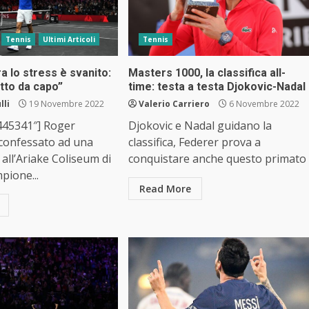
Tennis
Ultimi Articoli
Tennis
a lo stress è svanito:
Masters 1000, la classifica all-
utto da capo”
time: testa a testa Djokovic-Nadal
lli
19 Novembre 2022
Valerio Carriero
6 Novembre 2022
”445341″] Roger
Djokovic e Nadal guidano la
 confessato ad una
classifica, Federer prova a
c’ all’Ariake Coliseum di
conquistare anche questo primato
pione...
Read More