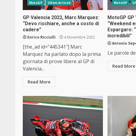
MotoGP
Ultimi Articoli
MotoGP
Ul
GP Valencia 2022, Marc Marquez:
MotoGP GP V
“Devo rischiare, anche a costo di
“Weekend e
cadere”
Espargaro: 
incredibili”
Enrico Ricciulli
4 Novembre 2022
Antonio Sep
[the_ad id=”445341″] Marc
Le parole de
Marquez ha parlato dopo la prima
giornata di prove libere al GP di
Read More
Valencia...
Read More