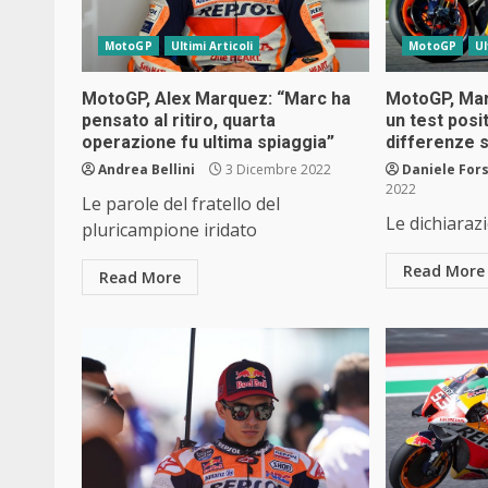
MotoGP
Ultimi Articoli
MotoGP
Ul
MotoGP, Alex Marquez: “Marc ha
MotoGP, Mar
pensato al ritiro, quarta
un test posi
operazione fu ultima spiaggia”
differenze s
Andrea Bellini
3 Dicembre 2022
Daniele Fors
2022
Le parole del fratello del
Le dichiaraz
pluricampione iridato
Read More
Read More