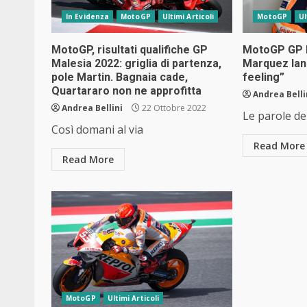
In Evidenza
MotoGP
Ultimi Articoli
MotoGP
Ul
MotoGP, risultati qualifiche GP
MotoGP GP M
Malesia 2022: griglia di partenza,
Marquez lanc
pole Martin. Bagnaia cade,
feeling”
Quartararo non ne approfitta
Andrea Belli
Andrea Bellini
22 Ottobre 2022
Le parole de
Così domani al via
Read More
Read More
MotoGP
Ultimi Articoli