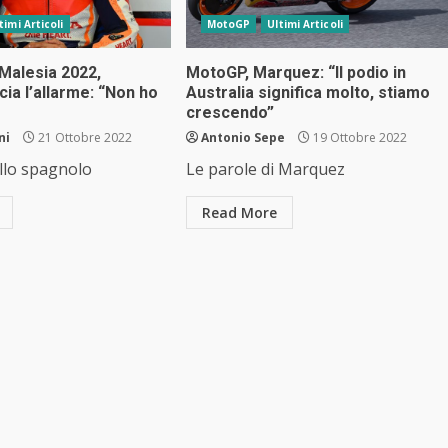
timi Articoli
MotoGP
Ultimi Articoli
alesia 2022,
MotoGP, Marquez: “Il podio in
ia l’allarme: “Non ho
Australia significa molto, stiamo
crescendo”
ni
21 Ottobre 2022
Antonio Sepe
19 Ottobre 2022
llo spagnolo
Le parole di Marquez
Read More