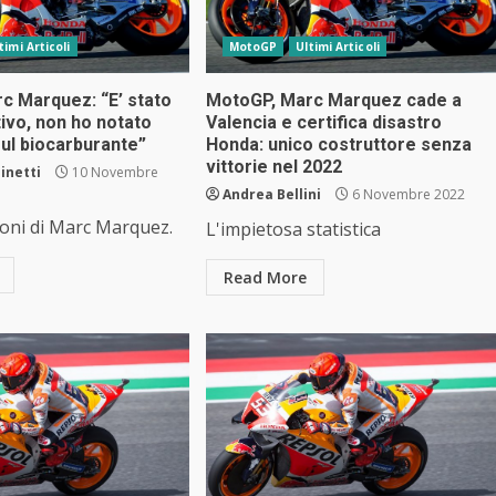
timi Articoli
MotoGP
Ultimi Articoli
c Marquez: “E’ stato
MotoGP, Marc Marquez cade a
tivo, non ho notato
Valencia e certifica disastro
ul biocarburante”
Honda: unico costruttore senza
vittorie nel 2022
inetti
10 Novembre
Andrea Bellini
6 Novembre 2022
ioni di Marc Marquez.
L'impietosa statistica
Read More