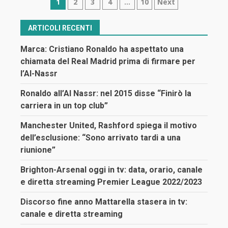
Navigazione
1
2
3
4
…
10
Next
articoli
ARTICOLI RECENTI
Marca: Cristiano Ronaldo ha aspettato una
chiamata del Real Madrid prima di firmare per
l’Al-Nassr
Ronaldo all’Al Nassr: nel 2015 disse “Finirò la
carriera in un top club”
Manchester United, Rashford spiega il motivo
dell’esclusione: “Sono arrivato tardi a una
riunione”
Brighton-Arsenal oggi in tv: data, orario, canale
e diretta streaming Premier League 2022/2023
Discorso fine anno Mattarella stasera in tv:
canale e diretta streaming