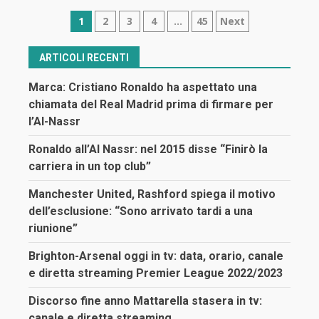
Navigazione
1
2
3
4
…
45
Next
articoli
ARTICOLI RECENTI
Marca: Cristiano Ronaldo ha aspettato una
chiamata del Real Madrid prima di firmare per
l’Al-Nassr
Ronaldo all’Al Nassr: nel 2015 disse “Finirò la
carriera in un top club”
Manchester United, Rashford spiega il motivo
dell’esclusione: “Sono arrivato tardi a una
riunione”
Brighton-Arsenal oggi in tv: data, orario, canale
e diretta streaming Premier League 2022/2023
Discorso fine anno Mattarella stasera in tv:
canale e diretta streaming