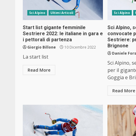
Sci Alpino
Ultimi Articoli
Sci Alpino
Start list gigante femminile
Sci Alpino, 
Sestriere 2022: le italiane in gara e
convocate pe
i pettorali di partenza
Sestriere: p
Brignone
Giorgio Billone
10 Dicembre 2022
Daniele Fors
La start list
Sci Alpino, 
per il gigant
Read More
Goggia e Br
Read More