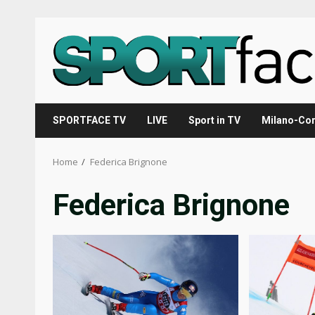
Skip
to
content
SPORTFACE TV
LIVE
Sport in TV
Milano-Cor
Home
Federica Brignone
Federica Brignone