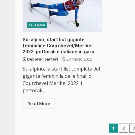
Sci Alpino
Sci alpino, start list gigante
femminile Courchevel/Meribel
2022: pettorali e italiane in gara
Deborah Sartori
20 Marzo 2022
Sci alpino, la start list completa del
gigante femminile delle finali di
Courchevel Meribel 2022: i
pettorali...
Read More
Navig
1
2