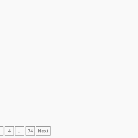
azione
3
4
…
74
Next