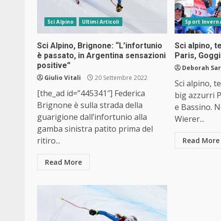
Sci Alpino
Ultimi Articoli
Sport Inverna
Sci Alpino, Brignone: “L’infortunio
Sci alpino, t
è passato, in Argentina sensazioni
Paris, Goggi
positive”
Deborah Sar
Giulio Vitali
20 Settembre 2022
Sci alpino, t
[the_ad id=”445341″] Federica
big azzurri 
Brignone è sulla strada della
e Bassino. N
guarigione dall’infortunio alla
Wierer...
gamba sinistra patito prima del
ritiro...
Read More
Read More