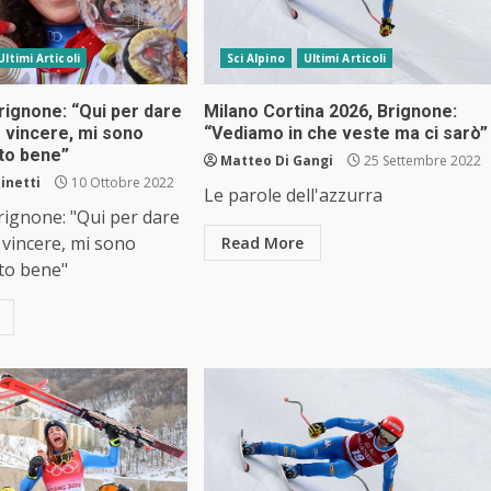
Ultimi Articoli
Sci Alpino
Ultimi Articoli
Brignone: “Qui per dare
Milano Cortina 2026, Brignone:
 vincere, mi sono
“Vediamo in che veste ma ci sarò”
lto bene”
Matteo Di Gangi
25 Settembre 2022
inetti
10 Ottobre 2022
Le parole dell'azzurra
Brignone: "Qui per dare
 vincere, mi sono
Read More
to bene"