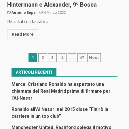
Hintermann e Alexander, 9º Bosca
Antonio Sepe
4 Marzo 2022
Risultati e classifica
Read More
Navigazione
1
2
3
4
…
47
Next
articoli
ARTICOLI RECENTI
Marca: Cristiano Ronaldo ha aspettato una
chiamata del Real Madrid prima di firmare per
l’Al-Nassr
Ronaldo all’Al Nassr: nel 2015 disse “Finirò la
carriera in un top club”
Manchester United, Rashford spiega il motivo