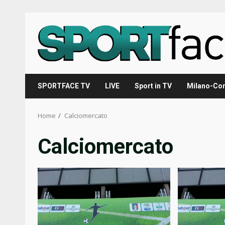
Skip
to
content
SPORTFACE TV
LIVE
Sport in TV
Milano-Cor
Home
Calciomercato
Calciomercato