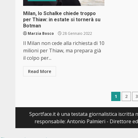
Milan, lo Schalke chiede troppo
per Thiaw: in estate si tornerà su
Botman
Marzia Bosco
28 Gennaio 2022
Il Milan non cede alla richiesta di 10
milioni per Thiaw, ma prepara già
il colpo per...
Read More
Navig
1
2
articol
Sportface.it è una testata giornalistica iscritt
responsabile: Antonio Palmieri - Direttore ed