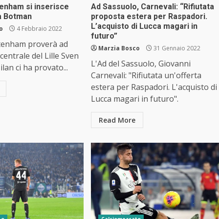
ttenham si inserisce
Ad Sassuolo, Carnevali: “Rifiutata
 a Botman
proposta estera per Raspadori.
L’acquisto di Lucca magari in
o
4 Febbraio 2022
futuro”
ttenham proverà ad
Marzia Bosco
31 Gennaio 2022
 centrale del Lille Sven
L'Ad del Sassuolo, Giovanni
lan ci ha provato...
Carnevali: "Rifiutata un'offerta
estera per Raspadori. L'acquisto di
Lucca magari in futuro".
Read More
to
Calciomercato