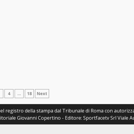
azione
3
4
…
18
Next
i
a nel registro della stampa dal Tribunale di Roma con autoriz
itoriale Giovanni Copertino - Editore: Sportfacetv Srl Viale