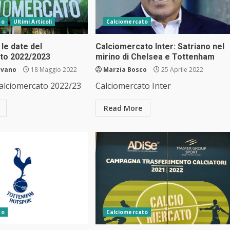
to
Ultimi Articoli
Calciomercato
 le date del
Calciomercato Inter: Satriano nel
to 2022/2023
mirino di Chelsea e Tottenham
avano
18 Maggio 2022
Marzia Bosco
25 Aprile 2022
calciomercato 2022/23
Calciomercato Inter
Read More
to
Calciomercato