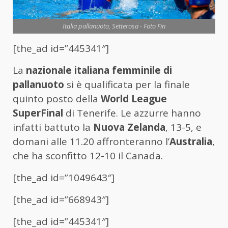
Italia pallanuoto, Setterosa - Foto Fin
[the_ad id=”445341″]
La
nazionale italiana femminile di
pallanuoto
si è qualificata per la finale
quinto posto della
World League
SuperFinal
di Tenerife. Le azzurre hanno
infatti battuto la
Nuova Zelanda
, 13-5, e
domani alle 11.20 affronteranno l’
Australia
,
che ha sconfitto 12-10 il Canada.
[the_ad id=”1049643″]
[the_ad id=”668943″]
[the_ad id=”445341″]