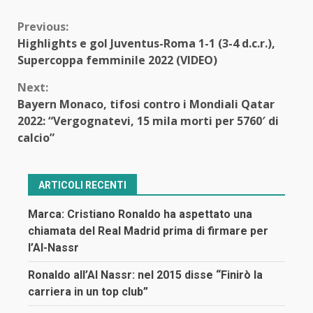
Continue
Previous:
Highlights e gol Juventus-Roma 1-1 (3-4 d.c.r.),
Reading
Supercoppa femminile 2022 (VIDEO)
Next:
Bayern Monaco, tifosi contro i Mondiali Qatar
2022: “Vergognatevi, 15 mila morti per 5760′ di
calcio”
ARTICOLI RECENTI
Marca: Cristiano Ronaldo ha aspettato una
chiamata del Real Madrid prima di firmare per
l’Al-Nassr
Ronaldo all’Al Nassr: nel 2015 disse “Finirò la
carriera in un top club”