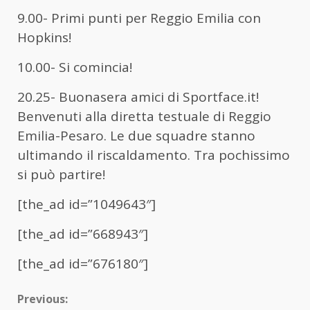
9.00- Primi punti per Reggio Emilia con
Hopkins!
10.00- Si comincia!
20.25- Buonasera amici di Sportface.it!
Benvenuti alla diretta testuale di Reggio
Emilia-Pesaro. Le due squadre stanno
ultimando il riscaldamento. Tra pochissimo
si può partire!
[the_ad id=”1049643″]
[the_ad id=”668943″]
[the_ad id=”676180″]
Continue
Previous: