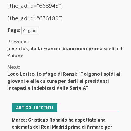
[the_ad id=”668943″]
[the_ad id=”676180″]
Tags:
Cagliari
Continue
Previous:
Juventus, dalla Francia: bianconeri prima scelta di
Reading
Zidane
Next:
Lodo Lotito, lo sfogo di Renzi: “Tolgono i soldi ai
giovani e alla cultura per darli ai presidenti
incapaci e indebitati della Serie A”
ARTICOLI RECENTI
Marca: Cristiano Ronaldo ha aspettato una
chiamata del Real Madrid prima di firmare per