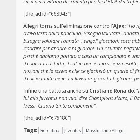
caso della vittoria di scudetto perché il 50% dei trofe
[the_ad id=”668943″]
Allegri torna sull’eliminazione contro l’
Ajax:
“
Ho ri
avevo visto dalla panchina. Bisogna valutare l’annata 
bisogna valutare l’annata, i singoli giocatori, cosa a
ripartire per andare a migliorare. Un risultato nega
perché abbiamo portato a casa un campionato e una 
il contrario di tutto: il calcio non è una scienza esatta
nozioni che io scrivo e che se giocherò un quarto di fi
il calcio molto bene. La Juventus gioca tutti gli anni p
Infine una battuta anche su
Cristiano Ronaldo
: “
lui alla Juventus non vuol dire Champions sicura, il 
Messi. Ci sono tante componenti”.
[the_ad id=”676180″]
Tags:
Fiorentina
Juventus
Massimiliano Allegri