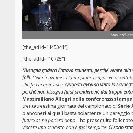
Massimiliano A
[the_ad id=”445341″]
[the_ad id=”10725″]
“Bisogna goderci l’ottavo scudetto, perché venire all
folli
. L’eliminazione in Champions League va accettata, 
che fa chi non vince.
Quando avremo vinto lo scudetto
perché non bisogna farsi prendere né dal troppo entu
Massimiliano Allegri nella conferenza stampa d
trentatreesima giornata del campionato di
Serie 
bianconeri ai quali basta solamente un pareggio 
futuro se ne parlerà dopo –
ha proseguito l’allenato
vincere uno scudetto non è mai semplice.
Ci sono stat