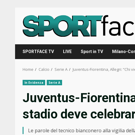
Skip
to
content
SPORTFACE TV
LIVE
Sport in TV
Milano-Cor
Home
Calcio
Serie A
Juventus-Fiorentina, Allegri: “Chi 
In Evidenza
Serie A
Juventus-Fiorentina,
stadio deve celebrar
Le parole del tecnico bianconero alla vigilia del