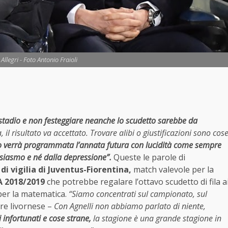
llegri - Foto Antonio Fraioli
o stadio e non festeggiare neanche lo scudetto sarebbe da
il risultato va accettato. Trovare alibi o giustificazioni sono cos
 verrà programmata l’annata futura con lucidità come sempre
siasmo e né dalla depressione”.
Queste le parole di
i vigilia di Juventus-Fiorentina,
match valevole per la
A 2018/2019
che potrebbe regalare l’ottavo scudetto di fila a
per la matematica.
“Siamo concentrati sul campionato, sul
re livornese –
Con Agnelli non abbiamo parlato di niente,
i infortunati e cose strane,
la stagione è una grande stagione in