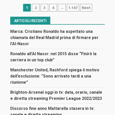
Navigazione
1
2
3
4
…
1.147
Next
articoli
ARTICOLI RECENTI
Marca: Cristiano Ronaldo ha aspettato una
chiamata del Real Madrid prima di firmare per
l’Al-Nassr
Ronaldo all’Al Nassr: nel 2015 disse “Finirò la
carriera in un top club”
Manchester United, Rashford spiega il motivo
dell’esclusione: “Sono arrivato tardi a una
riunione”
Brighton-Arsenal oggi in tv: data, orario, canale
e diretta streaming Premier League 2022/2023
Discorso fine anno Mattarella stasera in tv:
canale e diretta streaming