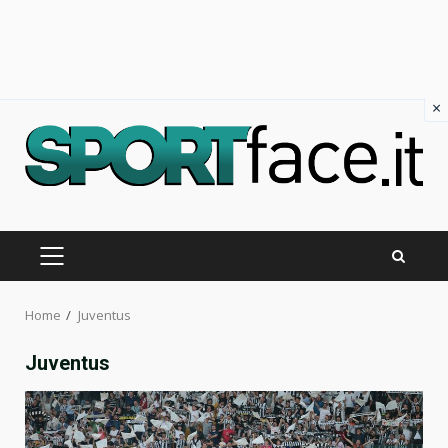
×
Skip
to
content
PRIMARY
MENU
Home
Juventus
Juventus