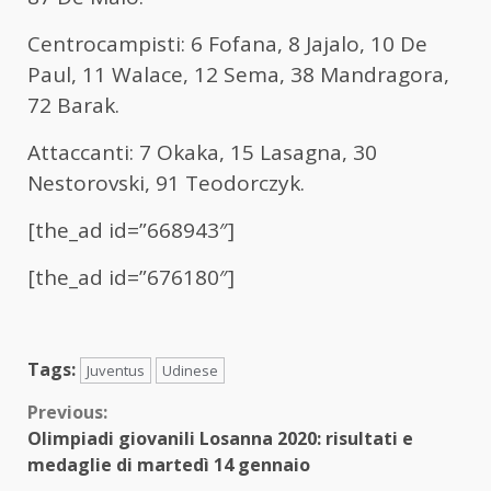
Centrocampisti: 6 Fofana, 8 Jajalo, 10 De
Paul, 11 Walace, 12 Sema, 38 Mandragora,
72 Barak.
Attaccanti: 7 Okaka, 15 Lasagna, 30
Nestorovski, 91 Teodorczyk.
[the_ad id=”668943″]
[the_ad id=”676180″]
Tags:
Juventus
Udinese
Continue
Previous:
Olimpiadi giovanili Losanna 2020: risultati e
Reading
medaglie di martedì 14 gennaio