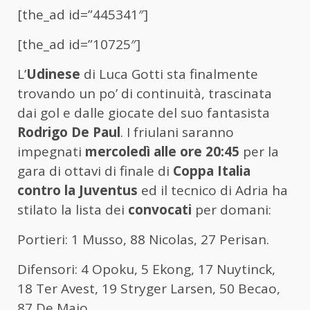
[the_ad id=”445341″]
[the_ad id=”10725″]
L’
Udinese
di Luca Gotti sta finalmente
trovando un po’ di continuità, trascinata
dai gol e dalle giocate del suo fantasista
Rodrigo De Paul
. I friulani saranno
impegnati
mercoledì alle ore 20:45
per la
gara di ottavi di finale di
Coppa Italia
contro la Juventus
ed il tecnico di Adria ha
stilato la lista dei
convocati
per domani:
Portieri: 1 Musso, 88 Nicolas, 27 Perisan.
Difensori: 4 Opoku, 5 Ekong, 17 Nuytinck,
18 Ter Avest, 19 Stryger Larsen, 50 Becao,
87 De Maio.