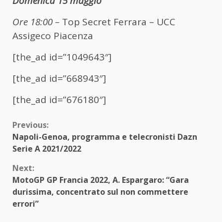
Domenica 15 maggio
Ore 18:00 –
Top Secret Ferrara – UCC
Assigeco Piacenza
[the_ad id=”1049643″]
[the_ad id=”668943″]
[the_ad id=”676180″]
Continue
Previous:
Napoli-Genoa, programma e telecronisti Dazn
Reading
Serie A 2021/2022
Next:
MotoGP GP Francia 2022, A. Espargaro: “Gara
durissima, concentrato sul non commettere
errori”