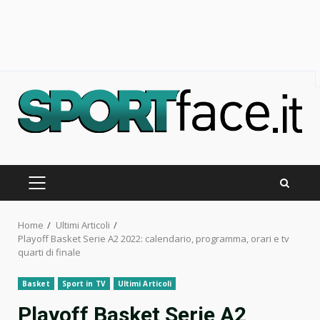
Skip
to
content
PRIMARY
MENU
Home
Ultimi Articoli
Playoff Basket Serie A2 2022: calendario, programma, orari e tv
quarti di finale
Basket
Sport in TV
Ultimi Articoli
Playoff Basket Serie A2