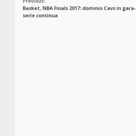
Continue
Previous:
Basket, NBA Finals 2017: dominio Cavs in gara-
Reading
serie continua