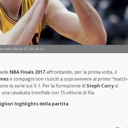
to Keith Allison CC BY-SA 2.0
nelle
NBA Finals 2017
affrontando, per la prima volta, il
ames
e compagni son riusciti a sopravvivere al primo “match
no la serie sul 3-1. Per la formazione di
Steph Curry
si
una cavalcata trionfale con 15 vittorie di fila.
migliori highlights della partita
Q