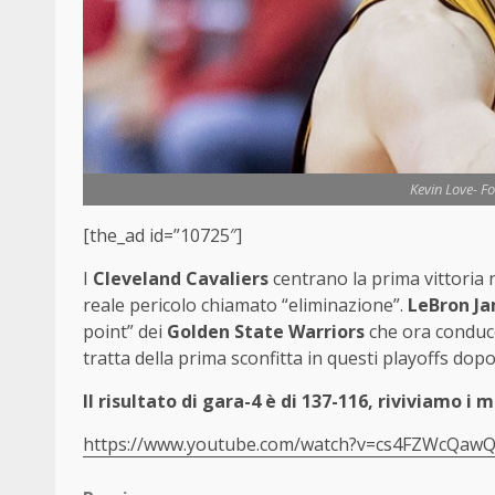
Kevin Love- Fo
[the_ad id=”10725″]
I
Cleveland Cavaliers
centrano la prima vittoria 
reale pericolo chiamato “eliminazione”.
LeBron J
point” dei
Golden State Warriors
che ora conduco
tratta della prima sconfitta in questi playoffs dopo 
Il risultato di gara-4 è di 137-116, riviviamo i 
https://www.youtube.com/watch?v=cs4FZWcQaw