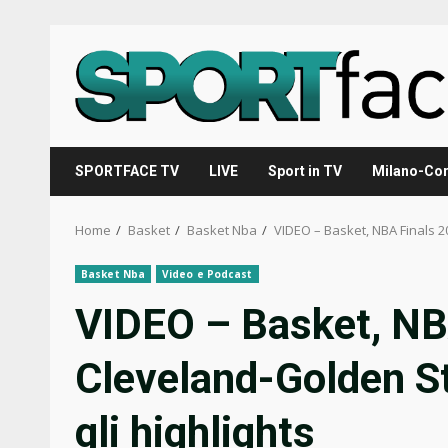
Skip
to
content
SPORTFACE TV
LIVE
Sport in TV
Milano-Cor
Home
Basket
Basket Nba
VIDEO – Basket, NBA Finals 20
Basket Nba
Video e Podcast
VIDEO – Basket, NB
Cleveland-Golden St
gli highlights