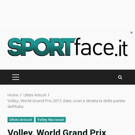
×
Skip
to
content
PRIMARY
MENU
Home
Ultimi Articoli
Volley, World Grand Prix 2017: date, orari e diretta tv delle partite
dell’Italia
Ultimi Articoli
Volley Nazionali
Volley, World Grand Prix