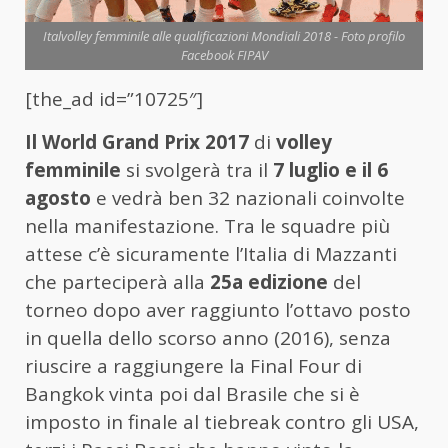
Italvolley femminile alle qualificazioni Mondiali 2018 - Foto profilo
Facebook FIPAV
[the_ad id=”10725″]
Il World Grand Prix 2017
di
volley
femminile
si svolgerà tra il
7 luglio e il 6
agosto
e vedrà ben 32 nazionali coinvolte
nella manifestazione. Tra le squadre più
attese c’è sicuramente l’Italia di Mazzanti
che parteciperà alla
25a edizione
del
torneo dopo aver raggiunto l’ottavo posto
in quella dello scorso anno (2016), senza
riuscire a raggiungere la Final Four di
Bangkok vinta poi dal Brasile che si è
imposto in finale al tiebreak contro gli USA,