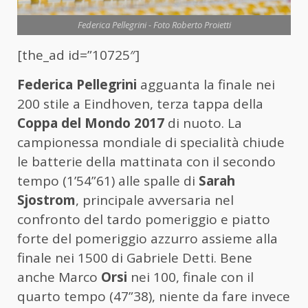
Federica Pellegrini - Foto Roberto Proietti
[the_ad id=”10725″]
Federica Pellegrini
agguanta la finale nei
200 stile a Eindhoven, terza tappa della
Coppa del Mondo 2017
di nuoto. La
campionessa mondiale di specialità chiude
le batterie della mattinata con il secondo
tempo (1’54”61) alle spalle di
Sarah
Sjostrom
, principale avversaria nel
confronto del tardo pomeriggio e piatto
forte del pomeriggio azzurro assieme alla
finale nei 1500 di Gabriele Detti. Bene
anche Marco
Orsi
nei 100, finale con il
quarto tempo (47”38), niente da fare invece