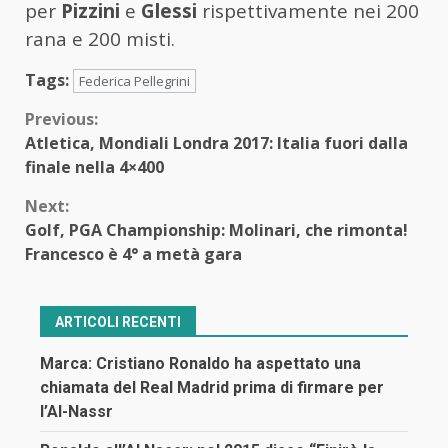
per
Pizzini
e
Glessi
rispettivamente nei 200
rana e 200 misti.
Tags:
Federica Pellegrini
Continue
Previous:
Atletica, Mondiali Londra 2017: Italia fuori dalla
Reading
finale nella 4×400
Next:
Golf, PGA Championship: Molinari, che rimonta!
Francesco è 4° a metà gara
ARTICOLI RECENTI
Marca: Cristiano Ronaldo ha aspettato una
chiamata del Real Madrid prima di firmare per
l’Al-Nassr