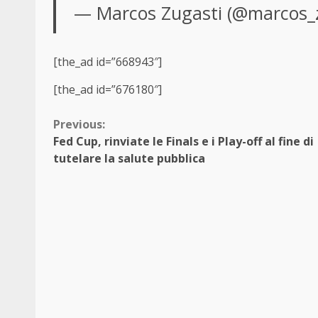
— Marcos Zugasti (@marcos_
[the_ad id=”668943″]
[the_ad id=”676180″]
Continue
Previous:
Fed Cup, rinviate le Finals e i Play-off al fine di
Reading
tutelare la salute pubblica