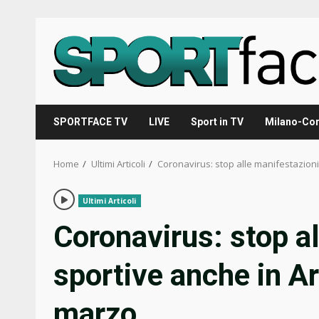
Skip
to
content
SPORTFACE TV
LIVE
Sport in TV
Milano-Cor
Home
Ultimi Articoli
Coronavirus: stop alle manifestazion
Ultimi Articoli
Coronavirus: stop a
sportive anche in A
marzo