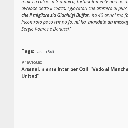
molto a calcio in Giamaica, fortunatamente non ho mai
avrebbe detto il coach. I giocatori che ammiro di pi
che il migliore sia Gianluigi Buffon
, ha 40 annni ma fa
incontrato poco tempo fa,
mi ha mandato un messaggio
Sergio Ramos e Bonucci.
”
Tags:
Usain Bolt
Continue
Previous:
Arsenal, niente Inter per Ozil: “Vado al Manch
Reading
United”