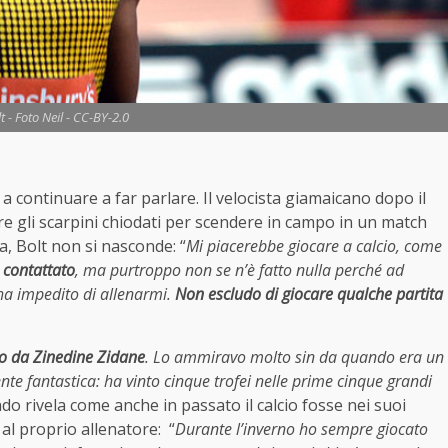
t - Foto Neil - CC-BY-2.0
a continuare a far parlare. Il velocista giamaicano dopo il
tere gli scarpini chiodati per scendere in campo in un match
ifa, Bolt non si nasconde: “
Mi piacerebbe giocare a calcio, come
 contattato
, ma purtroppo non se n’è fatto nulla perché ad
ha impedito di allenarmi.
Non escludo di giocare qualche partita
o da Zinedine Zidane
. Lo ammiravo molto sin da quando era un
te fantastica: ha vinto cinque trofei
nelle prime cinque grandi
o rivela come anche in passato il calcio fosse nei suoi
l proprio allenatore: “
Durante l’inverno ho sempre giocato