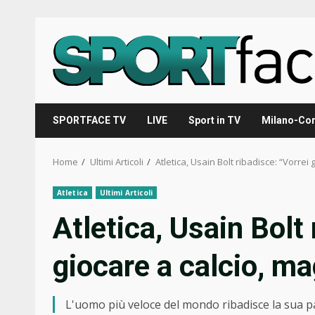
Skip
to
content
SPORTFACE TV
LIVE
Sport in TV
Milano-Cor
Home
Ultimi Articoli
Atletica, Usain Bolt ribadisce: “Vorrei
Atletica
Ultimi Articoli
Atletica, Usain Bolt 
giocare a calcio, ma
L'uomo più veloce del mondo ribadisce la sua pass