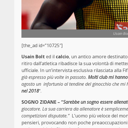
Usain Bol
[the_ad id=”10725″]
Usain Bolt
ed il
calcio
, un antico amore destinato 
ritiro dall’atletica ribadisce la sua volontà di met
ufficiale. In un’intervista esclusiva rilasciata alla F
già espresso più volte in passato.
Molti club mi hanno
agosto un infortunio al tendine del ginocchio che mi 
nel 2018
“.
SOGNO ZIDANE – “
Sarebbe un sogno essere allenat
giocatore. La sua carriera da allenatore è semplicemen
competizioni disputate.”
L’uomo più veloce del mond
pensieri, provocando non poche preaoccupazioni a