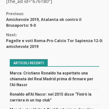
[the_ad id=”676180″]
Continue
Previous:
Amichevole 2019, Atalanta ok contro il
Reading
Brusaporto: 9-0
Next:
Pagelle e voti Roma-Pro Calcio Tor Sapienza 12-0:
amichevole 2019
ARTICOLI RECENTI
Marca: Cristiano Ronaldo ha aspettato una
chiamata del Real Madrid prima di firmare per
l’Al-Nassr
Ronaldo all’Al Nassr: nel 2015 disse “Finirò la
carriera in un top club”