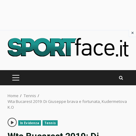
×
Skip
to
content
PRIMARY
MENU
Home
Tennis
Wta Bucarest 2019: Di Giuseppe brava e fortunata, Kudermetova
K.O
In Evidenza
Tennis