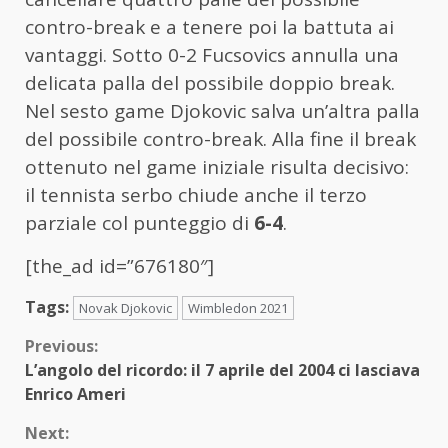
contro-break e a tenere poi la battuta ai
vantaggi. Sotto 0-2 Fucsovics annulla una
delicata palla del possibile doppio break.
Nel sesto game Djokovic salva un’altra palla
del possibile contro-break. Alla fine il break
ottenuto nel game iniziale risulta decisivo:
il tennista serbo chiude anche il terzo
parziale col punteggio di
6-4
.
[the_ad id=”676180″]
Tags:
Novak Djokovic
Wimbledon 2021
Continue
Previous:
L’angolo del ricordo: il 7 aprile del 2004 ci lasciava
Reading
Enrico Ameri
Next: