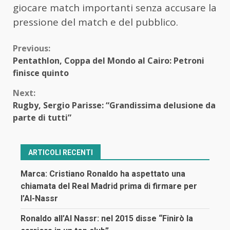
giocare match importanti senza accusare la
pressione del match e del pubblico.
Continue
Previous:
Pentathlon, Coppa del Mondo al Cairo: Petroni
Reading
finisce quinto
Next:
Rugby, Sergio Parisse: “Grandissima delusione da
parte di tutti”
ARTICOLI RECENTI
Marca: Cristiano Ronaldo ha aspettato una
chiamata del Real Madrid prima di firmare per
l’Al-Nassr
Ronaldo all’Al Nassr: nel 2015 disse “Finirò la