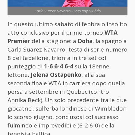
Carla Suarez Navarro - Foto Ray Giubilo
In questo ultimo sabato di febbraio insolito
atto conclusivo per il primo torneo
WTA
Premier
della stagione: a
Doha
,
la spagnola
Carla Suarez Navarro, testa di serie numero
8 del tabellone,
trionfa in tre set col
punteggio di
1-6 6-4 6-4
sulla 18enne
lettone,
Jelena Ostapenko
, alla sua
seconda finale WTA in carriera dopo quella
persa a settembre in Quebec (contro
Annika Beck). Un solo precedente tra le due
giocatrici, sull’erba londinese di Wimbledon
lo scorso giugno, conclusosi col successo
fulmineo e imprevedibile (6-2 6-0) della
tennista baltica.