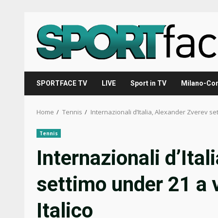
Skip
to
content
SPORTFACE TV
LIVE
Sport in TV
Milano-Cor
Home
Tennis
Internazionali d’Italia, Alexander Zverev set
Tennis
Internazionali d’Ita
settimo under 21 a v
Italico