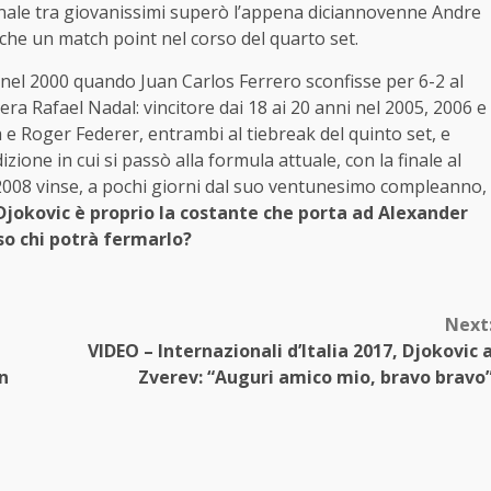
inale tra giovanissimi superò l’appena diciannovenne Andre
che un match point nel corso del quarto set.
nel 2000 quando Juan Carlos Ferrero sconfisse per 6-2 al
’era Rafael Nadal: vincitore dai 18 ai 20 anni nel 2005, 2006 e
a e Roger Federer, entrambi al tiebreak del quinto set, e
ione in cui si passò alla formula attuale, con la finale al
l 2008 vinse, a pochi giorni dal suo ventunesimo compleanno,
jokovic è proprio la costante che porta ad Alexander
sso chi potrà fermarlo?
Next
VIDEO – Internazionali d’Italia 2017, Djokovic 
n
Zverev: “Auguri amico mio, bravo bravo