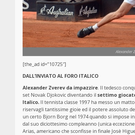
Alexander Zv
[the_ad id=”10725″]
DALL’INVIATO AL FORO ITALICO
Alexander Zverev da impazzire
. Il tedesco conq
set Novak Djokovic diventando il
settimo giocato
Italico.
Il tennista classe 1997 ha messo un matto
riservagli tantissime gioie ed il potere assoluto d
un certo Bjorn Borg nel 1974 quando si impose in tr
dal suo diciottesimo compleanno (unica eccezione i
Arias, americano che sconfisse in finale Josè Higue