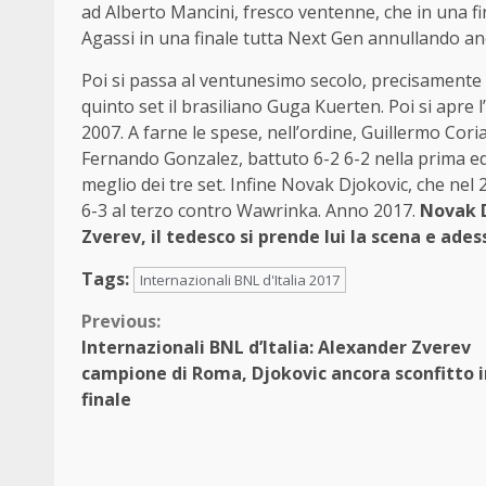
ad Alberto Mancini, fresco ventenne, che in una f
Agassi in una finale tutta Next Gen annullando an
Poi si passa al ventunesimo secolo, precisamente 
quinto set il brasiliano Guga Kuerten. Poi si apre l
2007. A farne le spese, nell’ordine, Guillermo Cori
Fernando Gonzalez, battuto 6-2 6-2 nella prima ediz
meglio dei tre set. Infine Novak Djokovic, che ne
6-3 al terzo contro Wawrinka. Anno 2017.
Novak D
Zverev, il tedesco si prende lui la scena e ade
Tags:
Internazionali BNL d'Italia 2017
Continue
Previous:
Internazionali BNL d’Italia: Alexander Zverev
Reading
campione di Roma, Djokovic ancora sconfitto i
finale