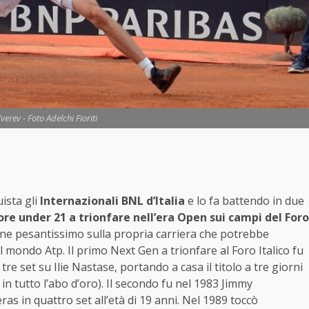
erev - Foto Adelchi Fioriti
uista gli
Internazionali BNL d’Italia
e lo fa battendo in due
re under 21 a trionfare nell’era Open sui campi del Foro
ne pesantissimo sulla propria carriera che potrebbe
el mondo Atp. Il primo Next Gen a trionfare al Foro Italico fu
e set su Ilie Nastase, portando a casa il titolo a tre giorni
n tutto l’abo d’oro). Il secondo fu nel 1983 Jimmy
ras in quattro set all’età di 19 anni. Nel 1989 toccò