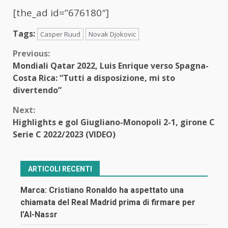
[the_ad id=”676180″]
Tags:
Casper Ruud
Novak Djokovic
Continue
Previous:
Mondiali Qatar 2022, Luis Enrique verso Spagna-
Reading
Costa Rica: “Tutti a disposizione, mi sto
divertendo”
Next:
Highlights e gol Giugliano-Monopoli 2-1, girone C
Serie C 2022/2023 (VIDEO)
ARTICOLI RECENTI
Marca: Cristiano Ronaldo ha aspettato una
chiamata del Real Madrid prima di firmare per
l’Al-Nassr