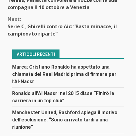
Tennis, Panatta convolerà a nozze con la sua
Reading
compagna il 10 ottobre a Venezia
Next:
Serie C, Ghirelli contro Aic: “Basta minacce, il
campionato riparte”
ARTICOLI RECENTI
Marca: Cristiano Ronaldo ha aspettato una
chiamata del Real Madrid prima di firmare per
l’Al-Nassr
Ronaldo all’Al Nassr: nel 2015 disse “Finirò la
carriera in un top club”
Manchester United, Rashford spiega il motivo
dell’esclusione: “Sono arrivato tardi a una
riunione”