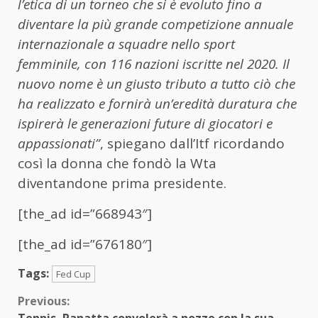
l’etica di un torneo che si è evoluto fino a
diventare la più grande competizione annuale
internazionale a squadre nello sport
femminile, con 116 nazioni iscritte nel 2020. Il
nuovo nome è un giusto tributo a tutto ciò che
ha realizzato e fornirà un’eredità duratura che
ispirerà le generazioni future di giocatori e
appassionati”
, spiegano dall’Itf ricordando
così la donna che fondò la Wta
diventandone prima presidente.
[the_ad id=”668943″]
[the_ad id=”676180″]
Tags:
Fed Cup
Continue
Previous: