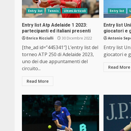
Entry list
Tennis
Ultimi Articoli
Entry list
U
Entry list Atp Adelaide 1 2023:
Entry list U
partecipanti ed italiani presenti
giocatori e 
Enrico Ricciulli
30 Dicembre 2022
Antonio Sep
[the_ad id=”445341″] L’entry list del
Entry list U
torneo ATP 250 di Adelaide 2023,
giocatori e g
uno dei due appuntamenti del
Read More
circuito...
Read More