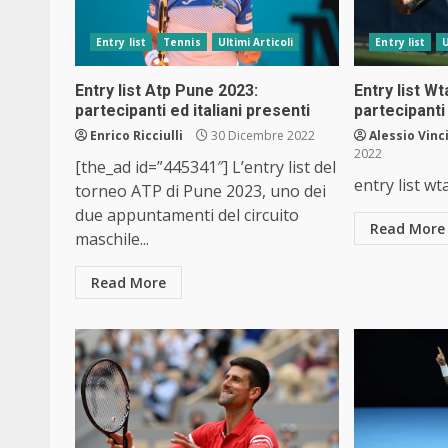
Entry list
Tennis
Ultimi Articoli
Entry list
U
Entry list Atp Pune 2023:
Entry list W
partecipanti ed italiani presenti
partecipanti
Enrico Ricciulli
30 Dicembre 2022
Alessio Vinc
2022
[the_ad id=”445341″] L’entry list del
entry list w
torneo ATP di Pune 2023, uno dei
due appuntamenti del circuito
Read More
maschile...
Read More