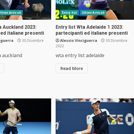
ltimi Articoli
Entry list
Ultimi Articoli
ta Auckland 2023:
Entry list Wta Adelaide 1 2023:
 ed italiane presenti
partecipanti ed italiane presenti
iguerra
30 Dicembre
Alessio Vinciguerra
30 Dicembre
2022
ta auckland
wta entry list adelaide
Read More