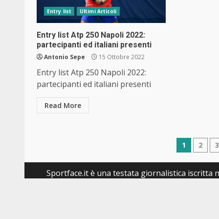
Entry list
Ultimi Articoli
Entry list Atp 250 Napoli 2022:
partecipanti ed italiani presenti
Antonio Sepe
15 Ottobre 2022
Entry list Atp 250 Napoli 2022:
partecipanti ed italiani presenti
Read More
Navig
1
2
articol
Sportface.it è una testata giornalistica iscritt
responsabile: Antonio Palmieri - Direttore ed
Change privacy settings