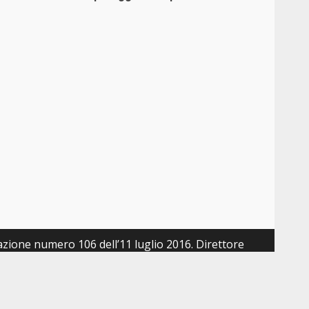
zazione numero 106 dell’11 luglio 2016. Direttore
 Augusto 79 - 80125 Napoli - P.Iva 14502661003