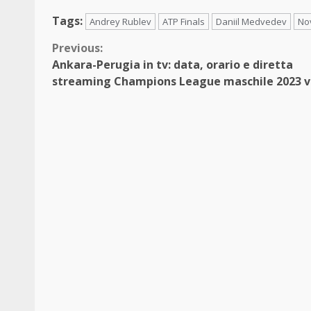
Tags:
Andrey Rublev
ATP Finals
Daniil Medvedev
No
Continue
Previous:
Ankara-Perugia in tv: data, orario e diretta
Reading
streaming Champions League maschile 2023 v