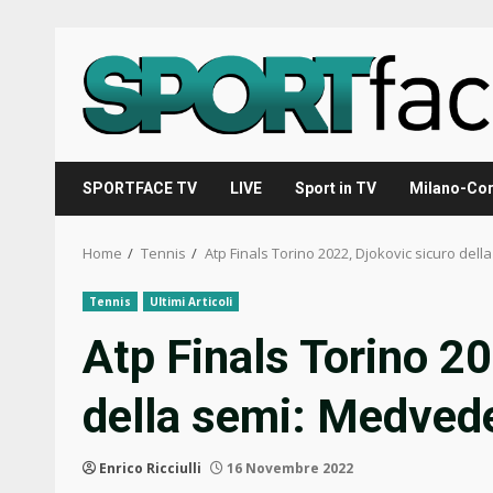
Skip
to
content
SPORTFACE TV
LIVE
Sport in TV
Milano-Cor
Home
Tennis
Atp Finals Torino 2022, Djokovic sicuro del
Tennis
Ultimi Articoli
Atp Finals Torino 20
della semi: Medvede
Enrico Ricciulli
16 Novembre 2022