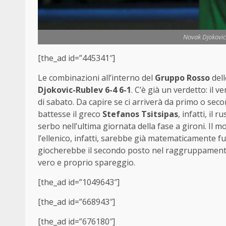
Novak Djokovic
[the_ad id=”445341″]
Le combinazioni all’interno del
Gruppo Rosso
del
Djokovic-Rublev 6-4 6-1
. C’è già un verdetto: il 
di sabato. Da capire se ci arriverà da primo o se
battesse il greco
Stefanos Tsitsipas
, infatti, il
serbo nell’ultima giornata della fase a gironi. Il m
l’ellenico, infatti, sarebbe già matematicamente fu
giocherebbe il secondo posto nel raggruppamento 
vero e proprio spareggio.
[the_ad id=”1049643″]
[the_ad id=”668943″]
[the_ad id=”676180″]