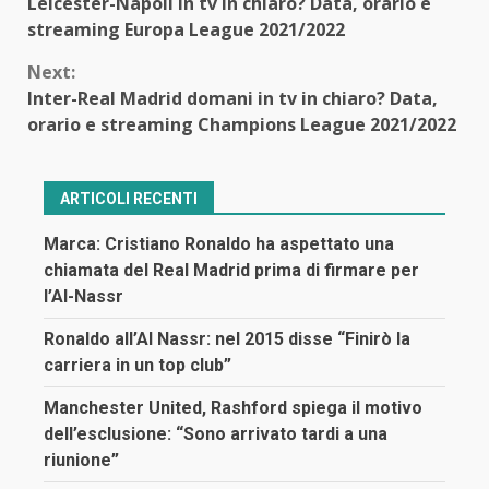
Leicester-Napoli in tv in chiaro? Data, orario e
Reading
streaming Europa League 2021/2022
Next:
Inter-Real Madrid domani in tv in chiaro? Data,
orario e streaming Champions League 2021/2022
ARTICOLI RECENTI
Marca: Cristiano Ronaldo ha aspettato una
chiamata del Real Madrid prima di firmare per
l’Al-Nassr
Ronaldo all’Al Nassr: nel 2015 disse “Finirò la
carriera in un top club”
Manchester United, Rashford spiega il motivo
dell’esclusione: “Sono arrivato tardi a una
riunione”