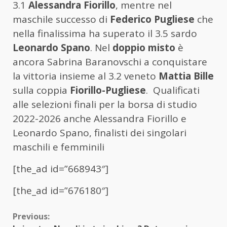
3.1
Alessandra Fiorillo
, mentre nel
maschile successo di
Federico Pugliese
che
nella finalissima ha superato il 3.5 sardo
Leonardo Spano
. Nel
doppio misto
è
ancora Sabrina Baranovschi a conquistare
la vittoria insieme al 3.2 veneto
Mattia Bille
sulla coppia
Fiorillo-Pugliese
. Qualificati
alle selezioni finali per la borsa di studio
2022-2026 anche Alessandra Fiorillo e
Leonardo Spano, finalisti dei singolari
maschili e femminili
[the_ad id=”668943″]
[the_ad id=”676180″]
Continue
Previous: