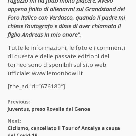
ragazzo mi ha fatto molto piacere. Avevo
appena finito di allenarmi sul Grandstand del
Foro Italico con Verdasco, quando il padre mi
chiese l’autografo e disse di aver chiamato il
figlio Andreas in mio onore”.
Tutte le informazioni, le foto e i commenti
di questa e delle passate edizioni del
torneo sono disponibili sul sito web
ufficiale: www.lemonbowl.it
[the_ad id=”676180″]
Continue
Previous:
Juventus, preso Rovella dal Genoa
Reading
Next:
Ciclismo, cancellato il Tour of Antalya a causa
del Covid-19