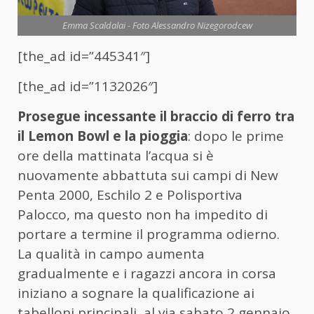
Emma Scaldalai - Foto Alessandro Nizegorodcew
[the_ad id=”445341″]
[the_ad id=”1132026″]
Prosegue incessante il braccio di ferro tra
il Lemon Bowl e la pioggia
: dopo le prime
ore della mattinata l’acqua si è
nuovamente abbattuta sui campi di New
Penta 2000, Eschilo 2 e Polisportiva
Palocco, ma questo non ha impedito di
portare a termine il programma odierno.
La qualità in campo aumenta
gradualmente e i ragazzi ancora in corsa
iniziano a sognare la qualificazione ai
tabelloni principali, al via sabato 2 gennaio.