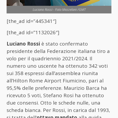
Luciano Rossi - Foto Mezzelani /GMT
[the_ad id=”445341″]
[the_ad id=”1132026″]
Luciano Rossi
è stato confermato
presidente della Federazione italiana tiro a
volo per il quadriennio 2021/2024. Il
numero uno uscente ha ottenuto 342 voti
sui 358 espressi dall’assemblea riunita
all’Hilton Rome Airport Fiumicino, pari al
95,5% delle preferenze. Maurizio Barca ha
ricevuto 5 voti, Stefano Rosi ha ottenuto
due consensi. Otto le schede nulle, una
scheda bianca. Per Rossi, in carica dal 1993,
si tratta dell’
ottavo mandato
alla guida