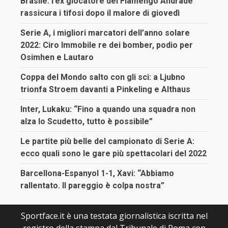
Brasile: l’ex giocatore del Flamengo Andrade
rassicura i tifosi dopo il malore di giovedì
Serie A, i migliori marcatori dell’anno solare
2022: Ciro Immobile re dei bomber, podio per
Osimhen e Lautaro
Coppa del Mondo salto con gli sci: a Ljubno
trionfa Stroem davanti a Pinkeling e Althaus
Inter, Lukaku: “Fino a quando una squadra non
alza lo Scudetto, tutto è possibile”
Le partite più belle del campionato di Serie A:
ecco quali sono le gare più spettacolari del 2022
Barcellona-Espanyol 1-1, Xavi: “Abbiamo
rallentato. Il pareggio è colpa nostra”
Sportface.it è una testata giornalistica iscritta nel